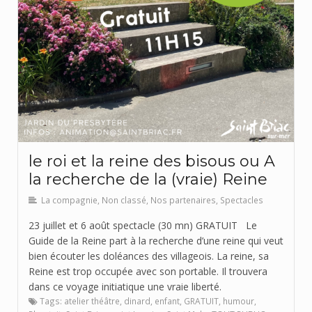
le roi et la reine des bisous ou A
la recherche de la (vraie) Reine
La compagnie
,
Non classé
,
Nos partenaires
,
Spectacles
23 juillet et 6 août spectacle (30 mn) GRATUIT Le
Guide de la Reine part à la recherche d’une reine qui veut
bien écouter les doléances des villageois. La reine, sa
Reine est trop occupée avec son portable. Il trouvera
dans ce voyage initiatique une vraie liberté.
Tags:
atelier théâtre
,
dinard
,
enfant
,
GRATUIT
,
humour
,