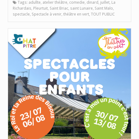
Tags:
adullte
,
atelier théâtre
,
comedie
,
dinard
,
juillet
,
La
Richardais
,
Pleurtuit
,
Saint Briac
,
saint Lunaire
,
Saint Malo
,
spectacle
,
Spectacle à venir
,
théâtre en vert
,
TOUT PUBLIC