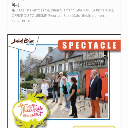
à[...]
Tags:
atelier théâtre
,
dinard
,
enfant
,
GRATUIT
,
La Richardais
,
OFFICE DU TOURISME
,
Pleurtuit
,
Saint Malo
,
théâtre en vert
,
TOUT PUBLIC