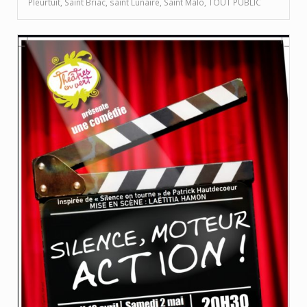
Pleurtuit
,
Saint Briac
,
saint Lunaire
,
Saint Malo
,
TOUT PUBLIC