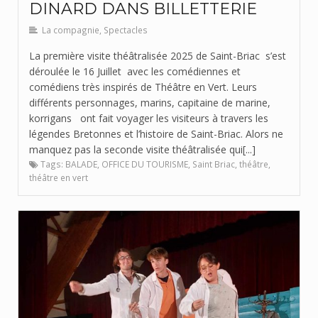
DINARD DANS BILLETTERIE
La compagnie
,
Spectacles
La première visite théâtralisée 2025 de Saint-Briac s’est
déroulée le 16 Juillet avec les comédiennes et
comédiens très inspirés de Théâtre en Vert. Leurs
différents personnages, marins, capitaine de marine,
korrigans ont fait voyager les visiteurs à travers les
légendes Bretonnes et l’histoire de Saint-Briac. Alors ne
manquez pas la seconde visite théâtralisée qui[...]
Tags:
BALADE
,
OFFICE DU TOURISME
,
Saint Briac
,
théâtre
,
théâtre en vert