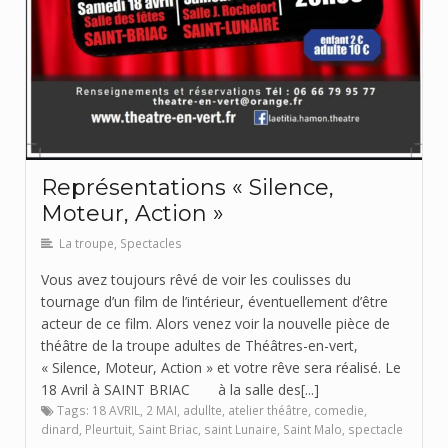
Représentations « Silence,
Moteur, Action »
La troupe
,
Spectacles
Vous avez toujours rêvé de voir les coulisses du
tournage d’un film de l’intérieur, éventuellement d’être
acteur de ce film. Alors venez voir la nouvelle pièce de
théâtre de la troupe adultes de Théâtres-en-vert,
« Silence, Moteur, Action » et votre rêve sera réalisé. Le
18 Avril à SAINT BRIAC à la salle des[...]
Tags:
18 AVRIL
,
2 MAI
,
adullte
,
atelier théâtre
,
comedie
,
dinard
,
Pleurtuit
,
Saint Briac
,
saint Lunaire
,
Saint Malo
,
spectacle