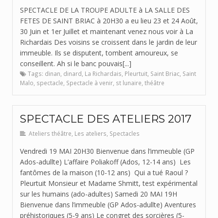
SPECTACLE DE LA TROUPE ADULTE à LA SALLE DES
FETES DE SAINT BRIAC à 20H30 a eu lieu 23 et 24 Août,
30 Juin et 1er Juillet et maintenant venez nous voir à La
Richardais Des voisins se croissent dans le jardin de leur
immeuble. Ils se disputent, tombent amoureux, se
conseillent. Ah si le banc pouvais[...]
Tags:
dinan
,
dinard
,
La Richardais
,
Pleurtuit
,
Saint Briac
,
Saint
Malo
,
spectacle
,
Spectacle à venir
,
st lunaire
,
théâtre
SPECTACLE DES ATELIERS 2017
Ateliers théâtre
,
Les ateliers
,
Spectacles
Vendredi 19 MAI 20H30 Bienvenue dans l’immeuble (GP
Ados-adullte) L’affaire Poliakoff (Ados, 12-14 ans) Les
fantômes de la maison (10-12 ans) Qui a tué Raoul ?
Pleurtuit Monsieur et Madame Shmitt, test expérimental
sur les humains (ado-adultes) Samedi 20 MAI 19H
Bienvenue dans l’immeuble (GP Ados-adullte) Aventures
préhistoriques (5-9 ans) Le congret des sorcières (5-