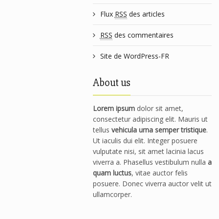
Flux
RSS
des articles
RSS
des commentaires
Site de WordPress-FR
About us
Lorem ipsum
dolor sit amet,
consectetur adipiscing elit. Mauris ut
tellus
vehicula urna semper tristique
.
Ut iaculis dui elit. Integer posuere
vulputate nisi, sit amet lacinia lacus
viverra a. Phasellus vestibulum nulla
a
quam luctus
, vitae auctor felis
posuere. Donec viverra auctor velit ut
ullamcorper.