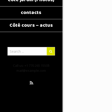
contacts
Côté cours – actus
Call us: +1 770 265 1550§
mail@example.com