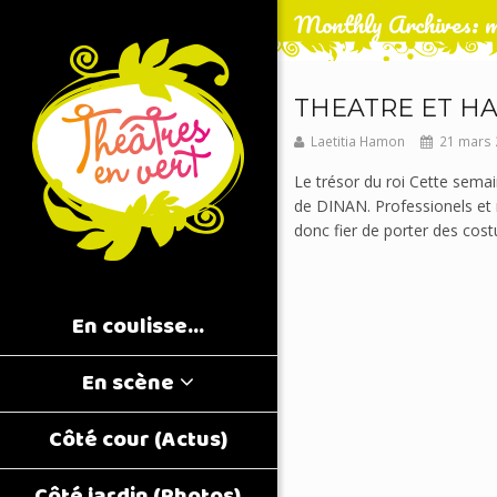
Monthly Archives: 
THEATRE ET H
Laetitia Hamon
21 mars 
Le trésor du roi Cette semai
de DINAN. Professionels et r
donc fier de porter des cos
En coulisse…
En scène
Côté cour (Actus)
Côté jardin (Photos)