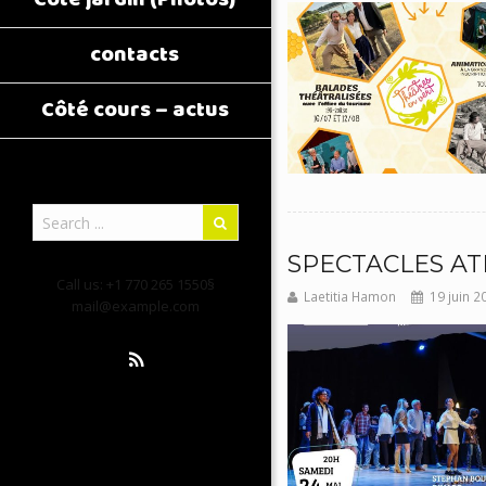
contacts
Côté cours – actus
SPECTACLES AT
Call us: +1 770 265 1550§
Laetitia Hamon
19 juin 2
mail@example.com