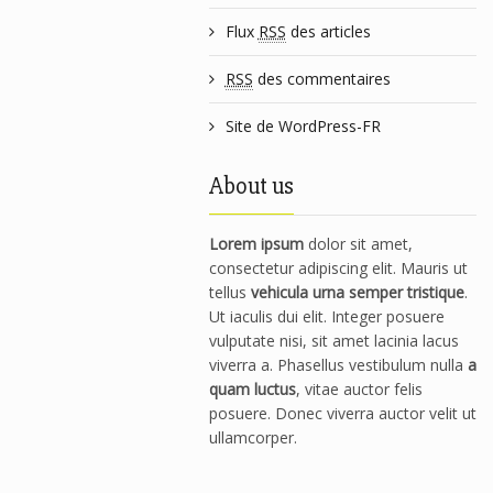
Flux
RSS
des articles
RSS
des commentaires
Site de WordPress-FR
About us
Lorem ipsum
dolor sit amet,
consectetur adipiscing elit. Mauris ut
tellus
vehicula urna semper tristique
.
Ut iaculis dui elit. Integer posuere
vulputate nisi, sit amet lacinia lacus
viverra a. Phasellus vestibulum nulla
a
quam luctus
, vitae auctor felis
posuere. Donec viverra auctor velit ut
ullamcorper.