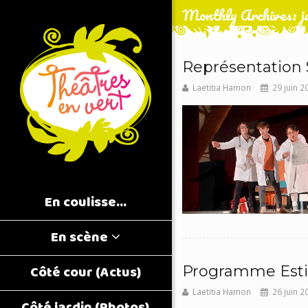
Monthly Archives: j
Représentation
Laetitia Hamon
29 juin 2
En coulisse…
En scène
Côté cour (Actus)
Programme Esti
Laetitia Hamon
26 juin 2
Côté jardin (Photos)