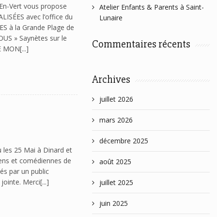
-En-Vert vous propose
Atelier Enfants & Parents à Saint-
LISÉES avec l’office du
Lunaire
S à la Grande Plage de
OUS » Saynètes sur le
Commentaires récents
 MON[...]
Archives
juillet 2026
mars 2026
décembre 2025
u les 25 Mai à Dinard et
diens et comédiennes de
août 2025
s par un public
ointe. Merci[...]
juillet 2025
juin 2025