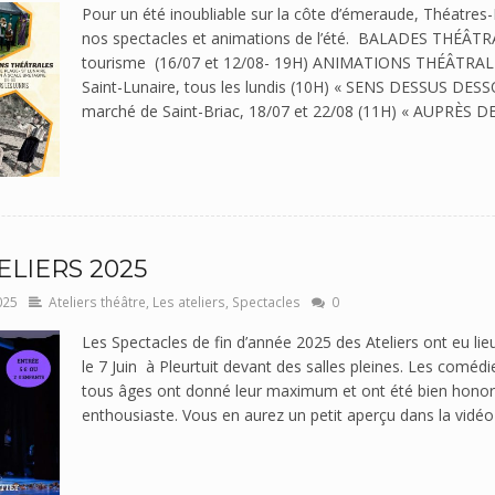
Pour un été inoubliable sur la côte d’émeraude, Théatres
nos spectacles et animations de l’été. BALADES THÉÂTRA
tourisme (16/07 et 12/08- 19H) ANIMATIONS THÉÂTRALE
Saint-Lunaire, tous les lundis (10H) « SENS DESSUS DESS
marché de Saint-Briac, 18/07 et 22/08 (11H) « AUPRÈS DE
ELIERS 2025
025
Ateliers théâtre
,
Les ateliers
,
Spectacles
0
Les Spectacles de fin d’année 2025 des Ateliers ont eu lie
le 7 Juin à Pleurtuit devant des salles pleines. Les comé
tous âges ont donné leur maximum et ont été bien honoré
enthousiaste. Vous en aurez un petit aperçu dans la vidéo j