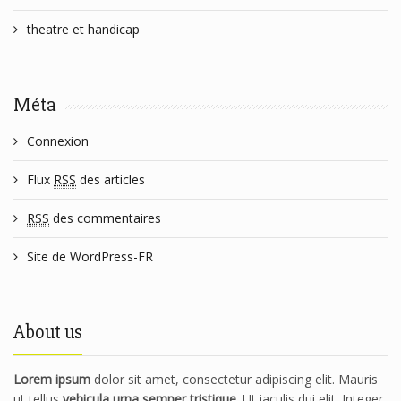
theatre et handicap
Méta
Connexion
Flux
RSS
des articles
RSS
des commentaires
Site de WordPress-FR
About us
Lorem ipsum
dolor sit amet, consectetur adipiscing elit. Mauris
ut tellus
vehicula urna semper tristique
. Ut iaculis dui elit. Integer