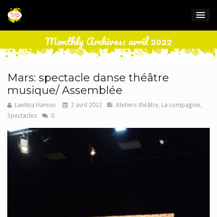
Monthly Archives: avril 2022
Mars: spectacle danse théâtre
musique/ Assemblée
Laetitia Hamon
2 avril 2022
Ateliers théâtre
,
La compagnie
,
Spectacles
0