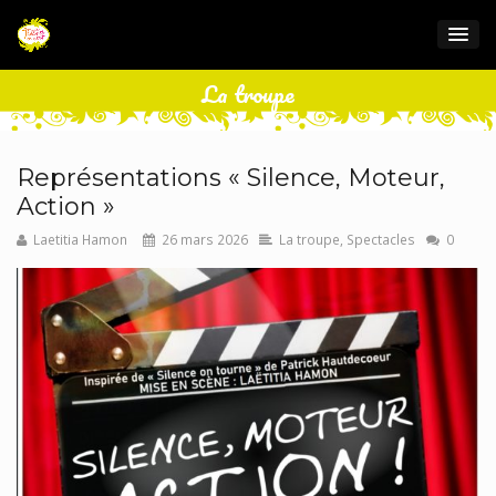
La troupe
Représentations « Silence, Moteur,
Action »
Laetitia Hamon
26 mars 2026
La troupe
,
Spectacles
0