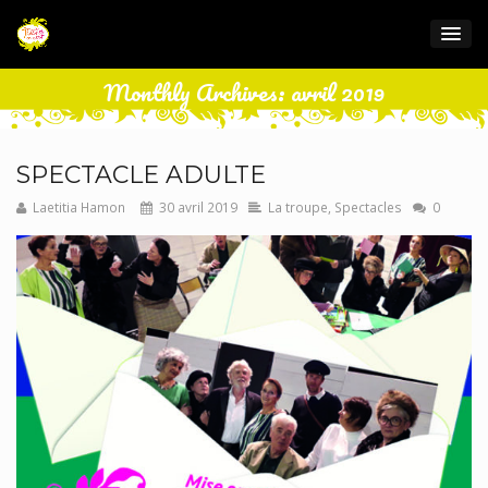
Monthly Archives: avril 2019
SPECTACLE ADULTE
Laetitia Hamon
30 avril 2019
La troupe
,
Spectacles
0