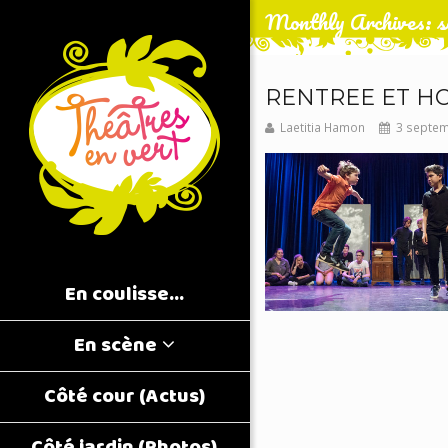
Monthly Archives: s
RENTREE ET H
Laetitia Hamon
3 septe
En coulisse…
En scène
Côté cour (Actus)
Côté jardin (Photos)