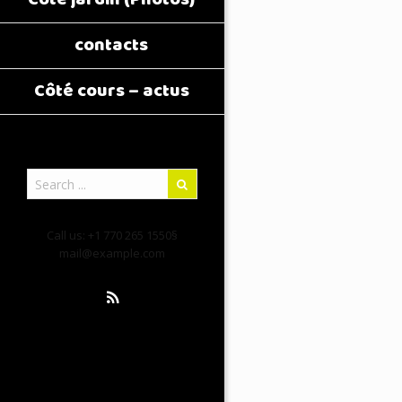
contacts
Côté cours – actus
Call us: +1 770 265 1550§
mail@example.com