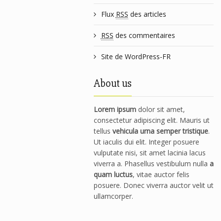
Flux
RSS
des articles
RSS
des commentaires
Site de WordPress-FR
About us
Lorem ipsum
dolor sit amet,
consectetur adipiscing elit. Mauris ut
tellus
vehicula urna semper tristique
.
Ut iaculis dui elit. Integer posuere
vulputate nisi, sit amet lacinia lacus
viverra a. Phasellus vestibulum nulla
a
quam luctus
, vitae auctor felis
posuere. Donec viverra auctor velit ut
ullamcorper.