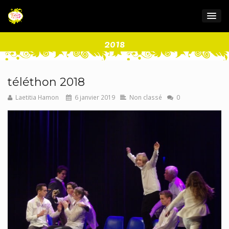
2018
téléthon 2018
Laetitia Hamon
6 janvier 2019
Non classé
0