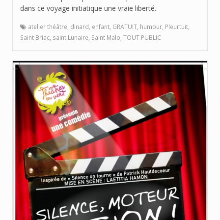
dans ce voyage initiatique une vraie liberté.
atelier théâtre
,
dinard
,
enfant
,
GRATUIT
,
humour
,
Pleurtuit
,
Saint Briac
,
saint Lunaire
,
Saint Malo
,
TOUT PUBLIC