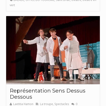
vert
Représentation Sens Dessus
Dessous
Laetitia Hamon
La troupe
,
Spectacles
0