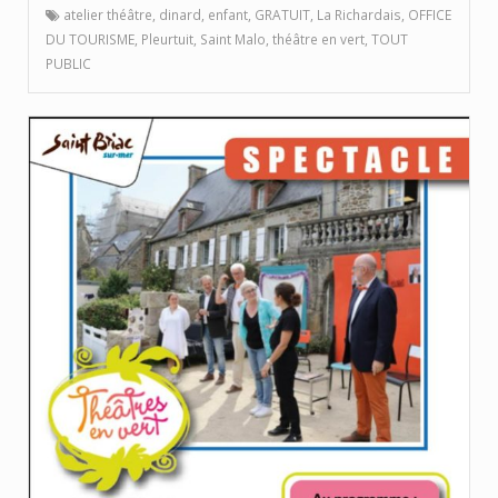
atelier théâtre
,
dinard
,
enfant
,
GRATUIT
,
La Richardais
,
OFFICE
DU TOURISME
,
Pleurtuit
,
Saint Malo
,
théâtre en vert
,
TOUT
PUBLIC