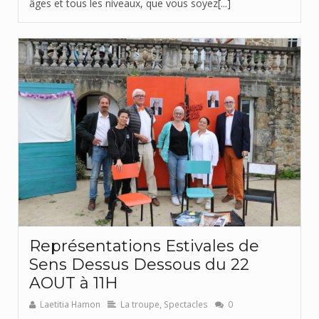
âges et tous les niveaux, que vous soyez[...]
Représentations Estivales de
Sens Dessus Dessous du 22
AOUT à 11H
Laetitia Hamon
La troupe
,
Spectacles
0