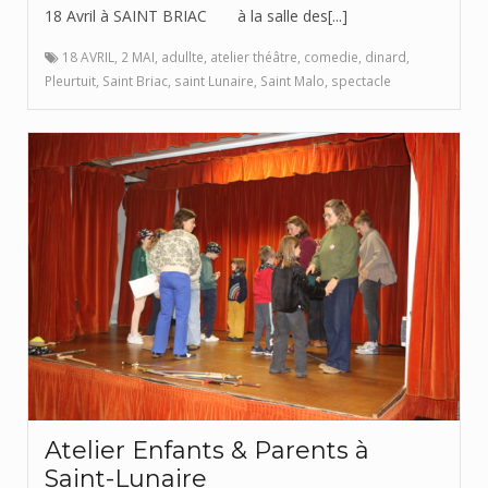
18 Avril à SAINT BRIAC à la salle des[...]
18 AVRIL
,
2 MAI
,
adullte
,
atelier théâtre
,
comedie
,
dinard
,
Pleurtuit
,
Saint Briac
,
saint Lunaire
,
Saint Malo
,
spectacle
Atelier Enfants & Parents à
Saint-Lunaire