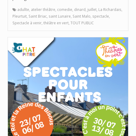
adullte
,
atelier théâtre
,
comedie
,
dinard
,
juillet
,
La Richardais
,
Pleurtuit
,
Saint Briac
,
saint Lunaire
,
Saint Malo
,
spectacle
,
Spectacle à venir
,
théâtre en vert
,
TOUT PUBLIC