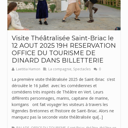
Visite Théâtralisée Saint-Briac le
12 AOUT 2025 19H RESERVATION
OFFICE DU TOURISME DE
DINARD DANS BILLETTERIE
Laetitia Hamon
La compagnie
,
Spectacles
0
La première visite théâtralisée 2025 de Saint-Briac s’est
déroulée le 16 Juillet avec les comédiennes et
comédiens très inspirés de Théâtre en Vert. Leurs
différents personnages, marins, capitaine de marine,
korrigans ont fait voyager les visiteurs à travers les
légendes Bretonnes et l’histoire de Saint-Briac. Alors ne
manquez pas la seconde visite théâtralisée qui[...]
BALADE
,
OFFICE DU TOURISME
,
Saint Briac
,
théâtre
,
théâtre en