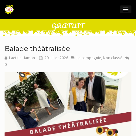
GRATUIT
Balade théâtralisée
Laetitia Hamon
20 juillet 2026
La compagnie
,
Non classé
0