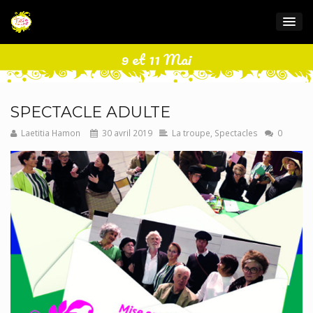
9 et 11 Mai
SPECTACLE ADULTE
Laetitia Hamon
30 avril 2019
La troupe
,
Spectacles
0