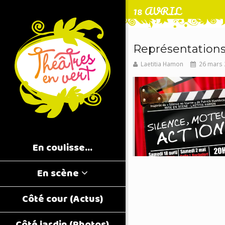
18 AVRIL
Représentations 
Laetitia Hamon
26 mars 
En coulisse…
En scène
Côté cour (Actus)
Côté jardin (Photos)