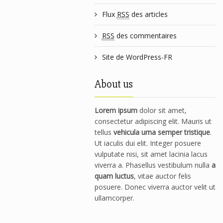
Flux
RSS
des articles
RSS
des commentaires
Site de WordPress-FR
About us
Lorem ipsum
dolor sit amet,
consectetur adipiscing elit. Mauris ut
tellus
vehicula urna semper tristique
.
Ut iaculis dui elit. Integer posuere
vulputate nisi, sit amet lacinia lacus
viverra a. Phasellus vestibulum nulla
a
quam luctus
, vitae auctor felis
posuere. Donec viverra auctor velit ut
ullamcorper.