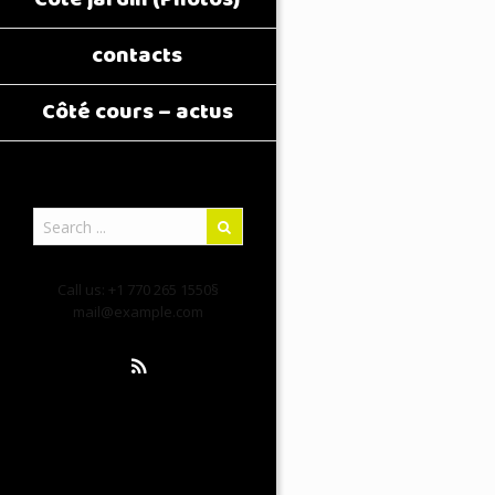
contacts
Côté cours – actus
Call us: +1 770 265 1550§
mail@example.com