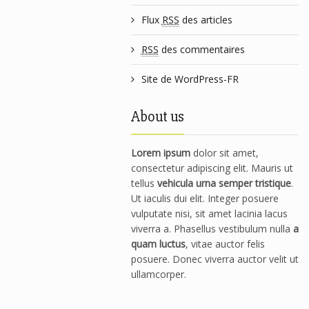
Flux
RSS
des articles
RSS
des commentaires
Site de WordPress-FR
About us
Lorem ipsum
dolor sit amet,
consectetur adipiscing elit. Mauris ut
tellus
vehicula urna semper tristique
.
Ut iaculis dui elit. Integer posuere
vulputate nisi, sit amet lacinia lacus
viverra a. Phasellus vestibulum nulla
a
quam luctus
, vitae auctor felis
posuere. Donec viverra auctor velit ut
ullamcorper.