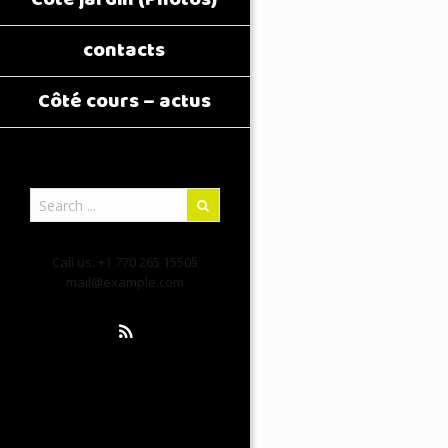
contacts
Côté cours – actus
Call us: +1 770 265 1550§
mail@example.com