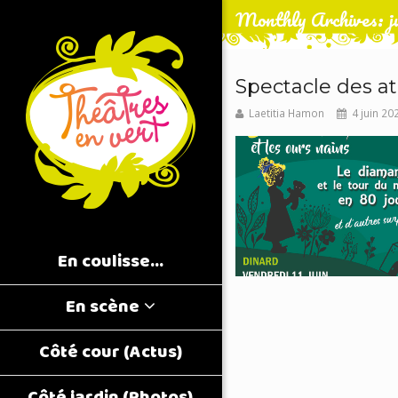
Monthly Archives: j
Spectacle des at
Laetitia Hamon
4 juin 20
En coulisse…
En scène
Côté cour (Actus)
Côté jardin (Photos)