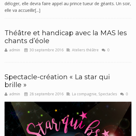
déloger, elle devra faire appel au prince tueur de géants. Un soir,
elle va accueillir[...]
Théâtre et handicap avec la MAS les
chants d’éole
admin
30 septembre 2016
Ateliers théâtre
0
Spectacle-création « La star qui
brille »
admin
28 septembre 2016
La compagnie
,
Spectacles
0