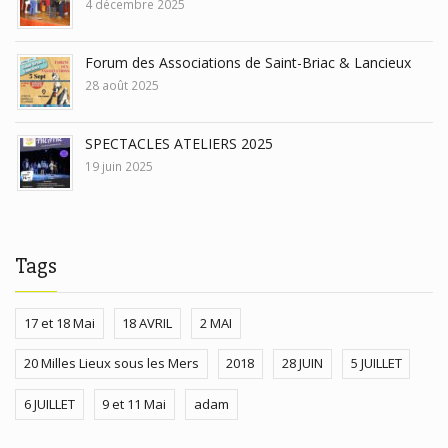
4 décembre 2025
Forum des Associations de Saint-Briac & Lancieux
28 août 2025
SPECTACLES ATELIERS 2025
19 juin 2025
Tags
17 et 18 Mai
18 AVRIL
2 MAI
20 Milles Lieux sous les Mers
2018
28 JUIN
5 JUILLET
6 JUILLET
9 et 11 Mai
adam