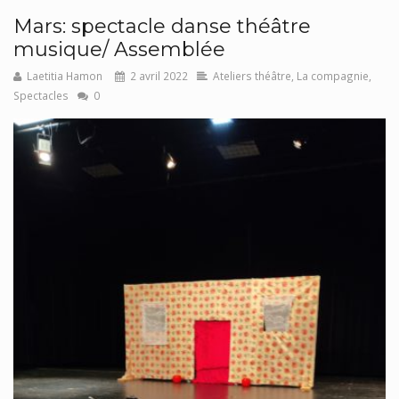
Mars: spectacle danse théâtre
musique/ Assemblée
Laetitia Hamon
2 avril 2022
Ateliers théâtre
,
La compagnie
,
Spectacles
0