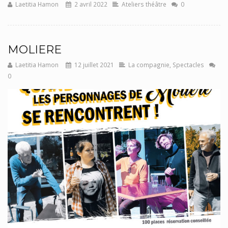
Laetitia Hamon
2 avril 2022
Ateliers théâtre
0
MOLIERE
Laetitia Hamon
12 juillet 2021
La compagnie
,
Spectacles
0