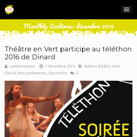
Monthly Archives: décembre 2016
Théâtre en Vert participe au téléthon
2016 de Dinard
Laetitia Hamon
7 décembre 2016
Ateliers théâtre
,
Non
classé
,
Nos partenaires
,
Spectacles
0