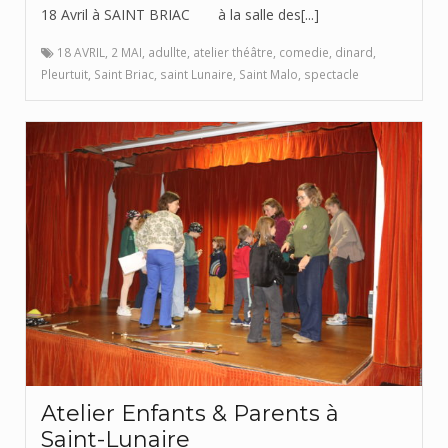
18 Avril à SAINT BRIAC à la salle des[...]
18 AVRIL
,
2 MAI
,
adullte
,
atelier théâtre
,
comedie
,
dinard
,
Pleurtuit
,
Saint Briac
,
saint Lunaire
,
Saint Malo
,
spectacle
Atelier Enfants & Parents à
Saint-Lunaire