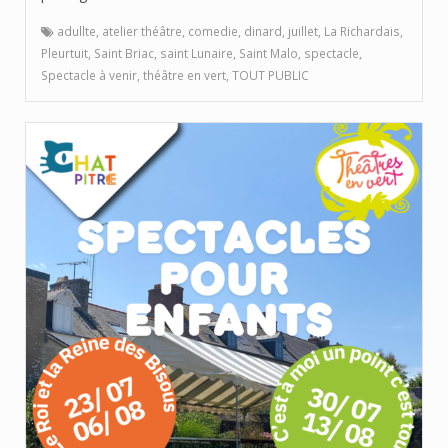
adullte
,
atelier théâtre
,
comedie
,
dinard
,
juillet
,
La Richardais
,
Pleurtuit
,
Saint Briac
,
saint Lunaire
,
Saint Malo
,
spectacle
,
Spectacle à venir
,
théâtre en vert
,
TOUT PUBLIC