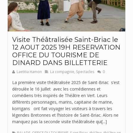
Visite Théâtralisée Saint-Briac le
12 AOUT 2025 19H RESERVATION
OFFICE DU TOURISME DE
DINARD DANS BILLETTERIE
Laetitia Hamon
La compagnie
,
Spectacles
0
La première visite théâtralisée 2025 de Saint-Briac s’est
déroulée le 16 Juillet avec les comédiennes et
comédiens très inspirés de Théâtre en Vert. Leurs
différents personnages, marins, capitaine de marine,
korrigans ont fait voyager les visiteurs à travers les
légendes Bretonnes et l’histoire de Saint-Briac. Alors ne
manquez pas la seconde visite théâtralisée qui[...]
BALADE
,
OFFICE DU TOURISME
,
Saint Briac
,
théâtre
,
théâtre en