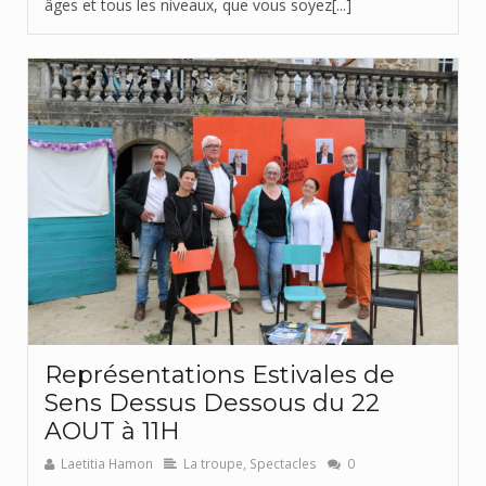
âges et tous les niveaux, que vous soyez[...]
Représentations Estivales de
Sens Dessus Dessous du 22
AOUT à 11H
Laetitia Hamon
La troupe
,
Spectacles
0