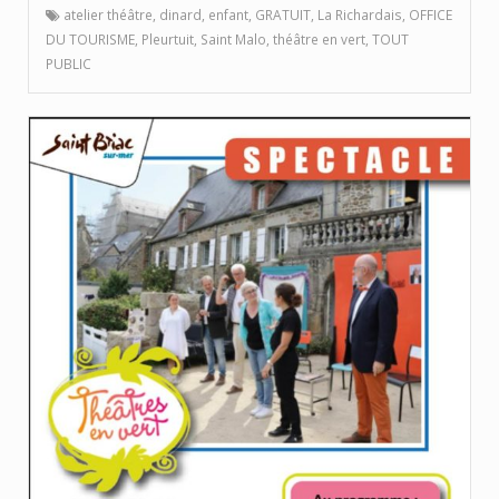
atelier théâtre
,
dinard
,
enfant
,
GRATUIT
,
La Richardais
,
OFFICE
DU TOURISME
,
Pleurtuit
,
Saint Malo
,
théâtre en vert
,
TOUT
PUBLIC