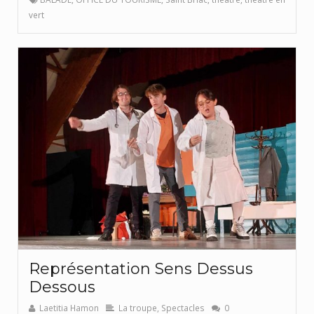
vert
Représentation Sens Dessus
Dessous
Laetitia Hamon
La troupe
,
Spectacles
0