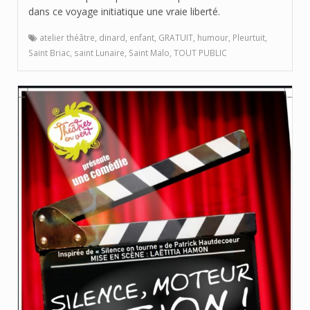
dans ce voyage initiatique une vraie liberté.
atelier théâtre
,
dinard
,
enfant
,
GRATUIT
,
humour
,
Pleurtuit
,
Saint Briac
,
saint Lunaire
,
Saint Malo
,
TOUT PUBLIC