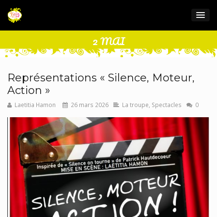
2 MAI
Représentations « Silence, Moteur,
Action »
Laetitia Hamon
26 mars 2026
La troupe
,
Spectacles
0