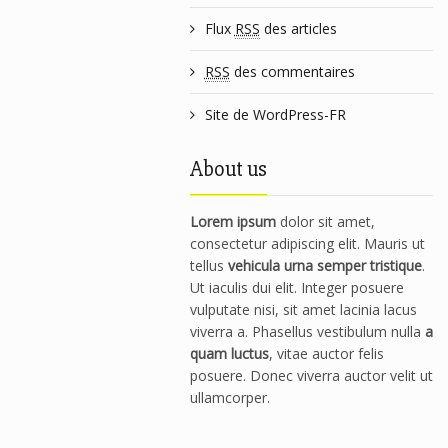
Flux
RSS
des articles
RSS
des commentaires
Site de WordPress-FR
About us
Lorem ipsum
dolor sit amet,
consectetur adipiscing elit. Mauris ut
tellus
vehicula urna semper tristique
.
Ut iaculis dui elit. Integer posuere
vulputate nisi, sit amet lacinia lacus
viverra a. Phasellus vestibulum nulla
a
quam luctus
, vitae auctor felis
posuere. Donec viverra auctor velit ut
ullamcorper.