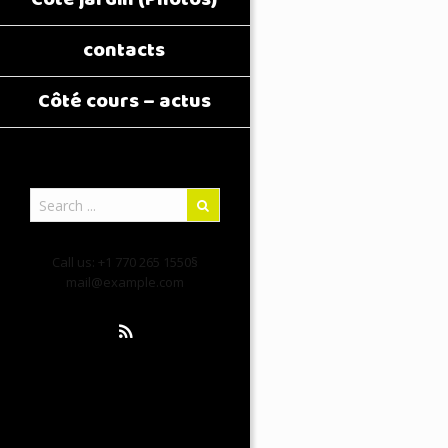
contacts
Côté cours – actus
Call us: +1 770 265 1550§
mail@example.com