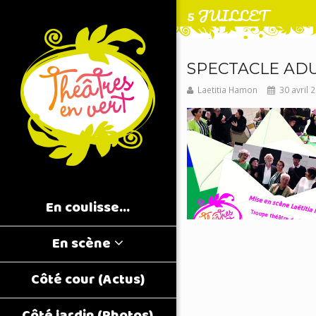
5 JUILLET
SPECTACLE AD
Laetitia Hamon
30 avril 
En coulisse…
En scène
Côté cour (Actus)
Côté jardin (Photos)