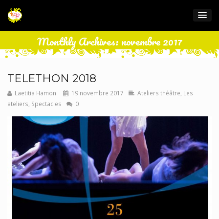
Monthly Archives: novembre 2017
TELETHON 2018
Laetitia Hamon
19 novembre 2017
Ateliers théâtre
,
Les
ateliers
,
Spectacles
0