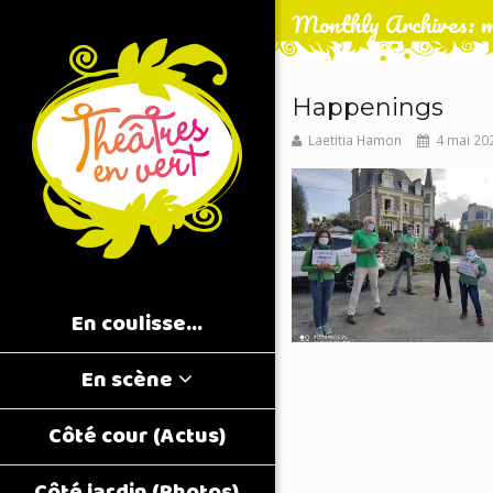
Monthly Archives: m
Happenings
Laetitia Hamon
4 mai 20
En coulisse…
En scène
Côté cour (Actus)
Côté jardin (Photos)