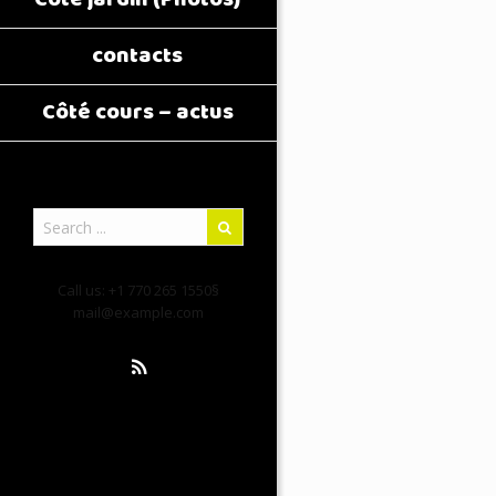
contacts
Côté cours – actus
Call us: +1 770 265 1550§
mail@example.com