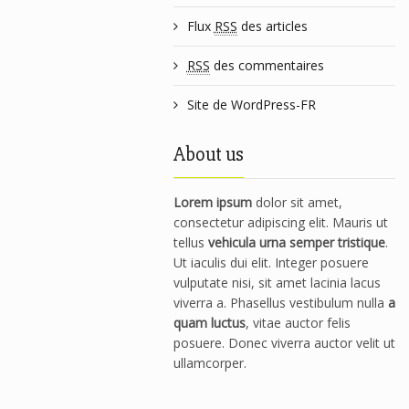
Flux
RSS
des articles
RSS
des commentaires
Site de WordPress-FR
About us
Lorem ipsum
dolor sit amet,
consectetur adipiscing elit. Mauris ut
tellus
vehicula urna semper tristique
.
Ut iaculis dui elit. Integer posuere
vulputate nisi, sit amet lacinia lacus
viverra a. Phasellus vestibulum nulla
a
quam luctus
, vitae auctor felis
posuere. Donec viverra auctor velit ut
ullamcorper.