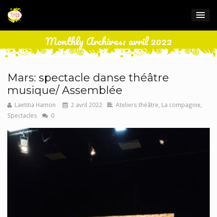
Monthly Archives: avril 2022
Mars: spectacle danse théâtre
musique/ Assemblée
Laetitia Hamon
2 avril 2022
Ateliers théâtre
,
La compagnie
,
Spectacles
0