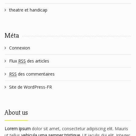
theatre et handicap
Méta
Connexion
Flux
RSS
des articles
RSS
des commentaires
Site de WordPress-FR
About us
Lorem ipsum
dolor sit amet, consectetur adipiscing elit. Mauris
ut tellus
vehicula urna semper tristique
. Ut iaculis dui elit. Integer