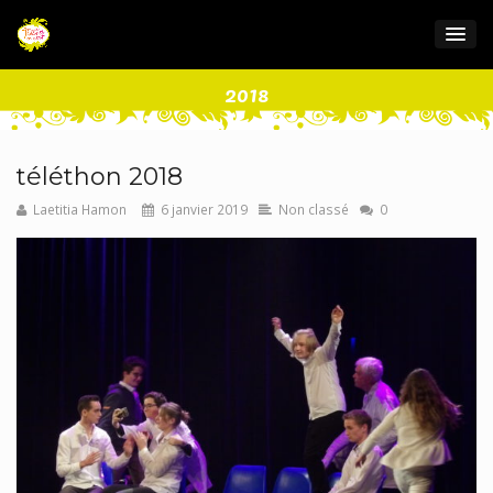
2018
téléthon 2018
Laetitia Hamon
6 janvier 2019
Non classé
0