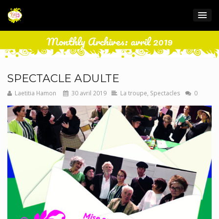
Monthly Archives: avril 2019
SPECTACLE ADULTE
Laetitia Hamon
30 avril 2019
La troupe
,
Spectacles
0