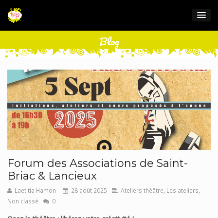
Blog
Forum des Associations de Saint-
Briac & Lancieux
Laetitia Hamon
28 août 2025
Ateliers théâtre
,
Les ateliers
,
Non classé
0