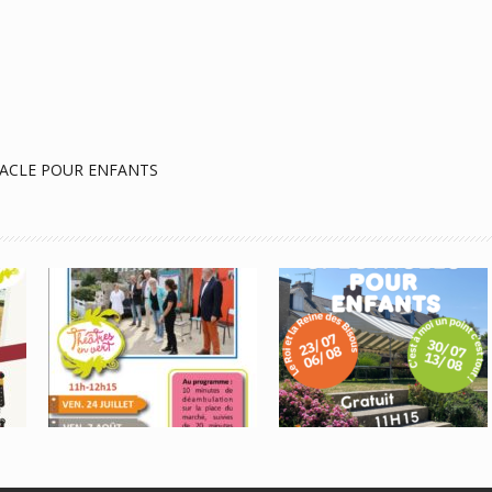
TACLE POUR ENFANTS
Le Roi Et La
Silence, Moteur,
Reine Des Bisous
Action Été
Ou A La
Recherche De La
(vraie) Reine