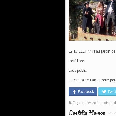
29 JUILLET 11H au jardin d
tarif: libre
tous public
Le capitaine Lamoureux perd
Facebook
Twit
Tags:
atelier théâtre
,
dinan
,
d
Laetitia Hamon