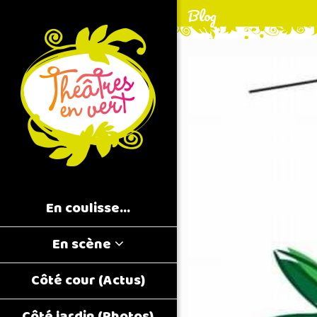
Blog
En coulisse…
En scène
Côté cour (Actus)
Côté jardin (Photos)