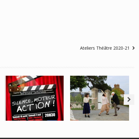
Ateliers Théâtre 2020-21
Visite
Représentations
Théâtralisée
« Silence,
Saint-Briac Le 12
Moteur, Action »
AOUT 2025 19H
RESERVATIO
N OFFICE DU
TOURISME
DE DINARD