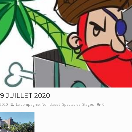
9 JUILLET 2020
 2020
La compagnie
,
Non classé
,
Spectacles
,
Stages
0