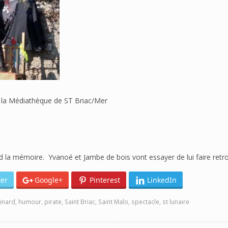
e la Médiathèque de ST Briac/Mer
 la mémoire. Yvanoé et Jambe de bois vont essayer de lui faire retr
ter
Google+
Pinterest
LinkedIn
inard
,
humour
,
pirate
,
Saint Briac
,
Saint Malo
,
spectacle
,
st lunaire