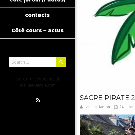
contacts
Côté cours – actus
Call us: +1 770 265 1550§
mail@example.com
SACRE PIRATE 2
Laetitia Hamon
24 juillet