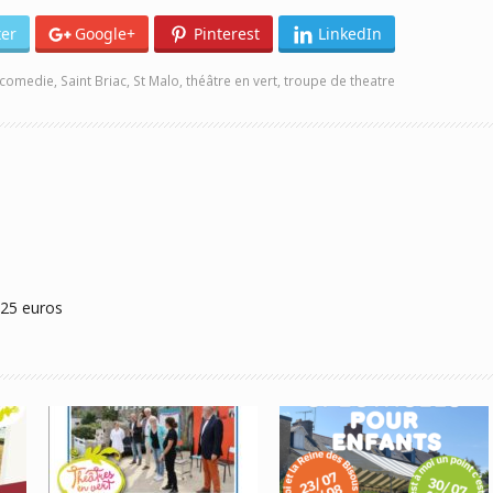
ter
Google+
Pinterest
LinkedIn
comedie
,
Saint Briac
,
St Malo
,
théâtre en vert
,
troupe de theatre
 25 euros
Le Roi Et La
Silence, Moteur,
Reine Des Bisous
Action Été
Ou A La