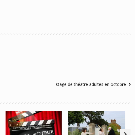
stage de théatre adultes en octobre
Visite
Représentations
Théâtralisée
« Silence,
Saint-Briac Le 12
Moteur, Action »