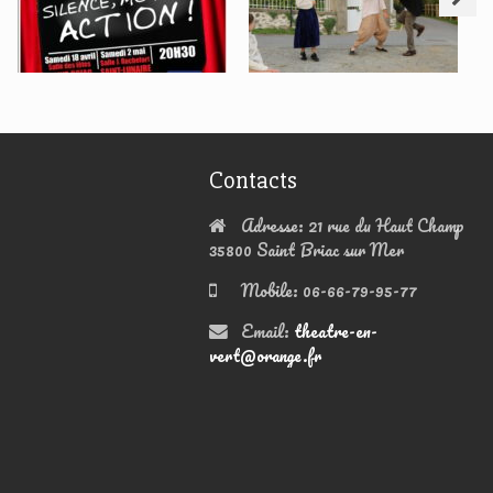
AOUT 2025 19H
RESERVATIO
N OFFICE DU
TOURISME
DE DINARD
DANS
BILLETTERIE
Contacts
Adresse:
21 rue du Haut Champ
35800 Saint Briac sur Mer
Mobile:
06-66-79-95-77
Email:
theatre-en-
vert@orange.fr