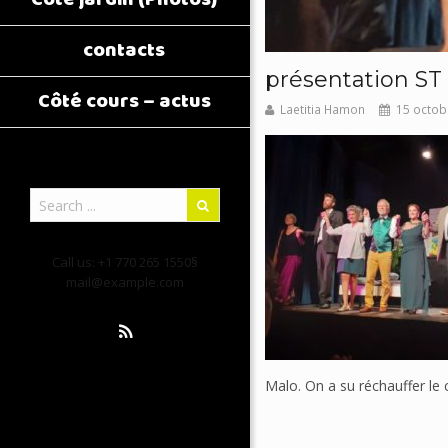
contacts
présentation ST
Côté cours – actus
Laetitia Hamon
15 octob
Call us: +1 770 265 1550§
mail@example.com
Malo. On a su réchauffer le 