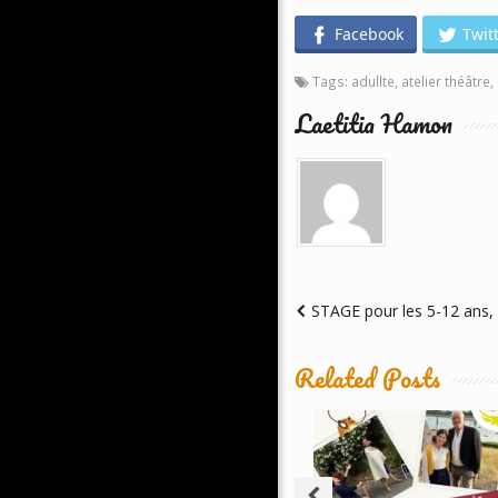
Facebook
Twit
Tags:
adullte
,
atelier théâtre
,
Laetitia Hamon
STAGE pour les 5-12 ans,
Related Posts
Balade
Théâtralisée