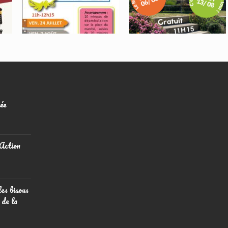
Recherche De La
(vraie) Reine
ée
 Action
des bisous
 de la